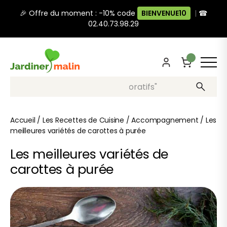
🎉 Offre du moment : -10% code
BIENVENUE10
|
☎
02.40.73.98.29
Recherche, ex: "pots décoratifs"
Accueil
/
Les Recettes de Cuisine
/
Accompagnement
/
Les
meilleures variétés de carottes à purée
Les meilleures variétés de
carottes à purée