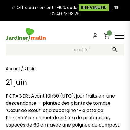
🎉 Offre du moment : -10% code
BIENVENUE10
|
☎
02.40.73.98.29
Recherche, ex: "pots décoratifs"
Accueil
/
21 juin
21 juin
POTAGER : Avant 10h50 (UTC), jour fruits en lune
descendante — plantez des plants de tomate
‘Cœur de Bœuf’ et d’aubergine ‘Violette de
Florence’ en poquet de 40 cm de profondeur,
espacés de 60 cm, avec une poignée de compost