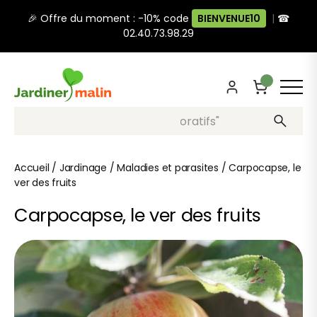
🎉 Offre du moment : -10% code
BIENVENUE10
|
☎
02.40.73.98.29
Recherche, ex: "pots décoratifs"
Accueil
/
Jardinage
/
Maladies et parasites
/
Carpocapse, le
ver des fruits
Carpocapse, le ver des fruits