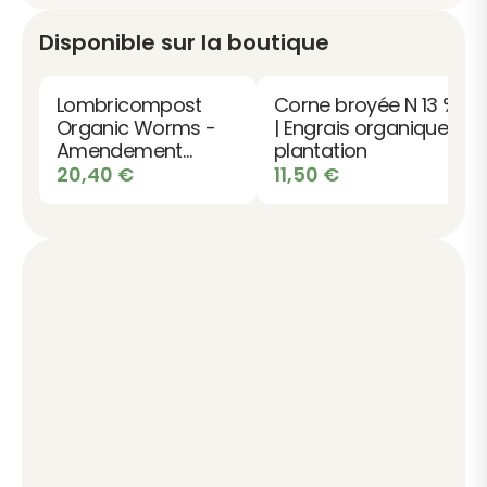
Disponible sur la boutique
Lombricompost
Corne broyée N 13 %
Organic Worms -
| Engrais organique
Amendement
plantation
Organique 100%
20,40
€
11,50
€
Naturel