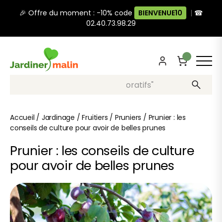
🎉 Offre du moment : -10% code
BIENVENUE10
|
☎
02.40.73.98.29
Recherche, ex: "pots décoratifs"
Accueil
/
Jardinage
/
Fruitiers
/
Pruniers
/
Prunier : les
conseils de culture pour avoir de belles prunes
Prunier : les conseils de culture
pour avoir de belles prunes