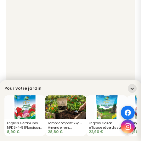
Pour votre jardin
Engrais Géraniums
Lombricompost 2kg -
Engrais Gazon
Sang s
NPK 5-4-9 | Floraison
Amendement
efficace et verdissant
Engrai
8,90
€
28,80
€
22,90
€
7,90
éclatante et durable
Organique Naturel
| Anti-mousse naturel
NPK 6-
Organic Worms