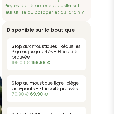
Pièges à phéromones : quelle est
leur utilité au potager et au jardin ?
Disponible sur la boutique
Stop aux moustiques : Réduit les
Piqûres jusqu'à 87% - Efficacité
prouvée
Le
Le
199,00
€
169,99
€
prix
prix
initial
actuel
était :
est :
Stop au moustique tigre : piège
199,00 €.
169,99 €.
anti-ponte - Efficacité prouvée
Le
Le
79,90
€
69,90
€
prix
prix
initial
actuel
était :
est :