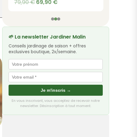
Le
Le
79,90
€
69,90
€
prix
prix
initial
actuel
était :
est :
79,90 €.
69,90 €.
🌱 La newsletter Jardiner Malin
Conseils jardinage de saison + offres
exclusives boutique, 2x/semaine.
Je m'inscris →
En vous inscrivant, vous acceptez de recevoir notre
newsletter. Désinscription à tout moment.