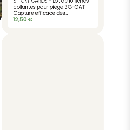
STICKY CARDS - Lot de 10 fiches
79,90 €.
69,90 €.
collantes pour piège BG-GAT |
Capture efficace des
moustiques
12,50
€