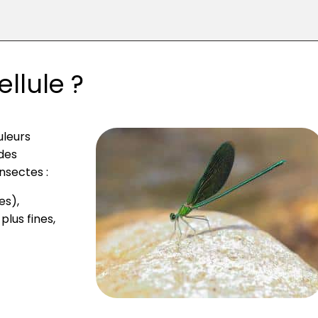
llule ?
uleurs
 des
nsectes :
es),
plus fines,