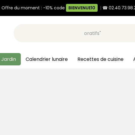
 Offre du moment : -10% code
BIENVENUE10
|
☎ 02.40.73.98.
Recherche, ex: "pots décoratifs"
 Jardin
Calendrier lunaire
Recettes de cuisine