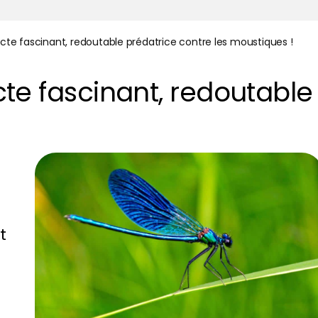
nsecte fascinant, redoutable prédatrice contre les moustiques !
secte fascinant, redoutabl
t