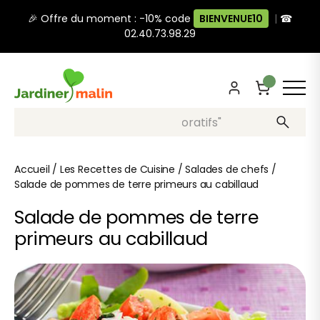
🎉 Offre du moment : -10% code
BIENVENUE10
|
☎
02.40.73.98.29
Recherche, ex: "pots décoratifs"
Accueil
/
Les Recettes de Cuisine
/
Salades de chefs
/
Salade de pommes de terre primeurs au cabillaud
Salade de pommes de terre
primeurs au cabillaud