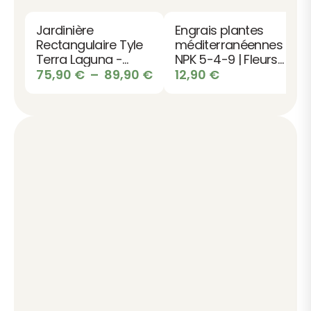
Jardinière
Engrais plantes
Rectangulaire Tyle
méditerranéennes
Terra Laguna -
NPK 5-4-9 | Fleurs
Design pour
Plage
du soleil
75,90
€
–
89,90
€
12,90
€
Terrasse et Jardin
de
prix :
75,90 €
à
89,90 €