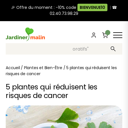
🎉 Offre du moment : -10% code
BIENVENUE10
|
☎
02.40.73.98.29
Recherche, ex: "pots décoratifs"
Accueil
/
Plantes et Bien-Être
/
5 plantes qui réduisent les
risques de cancer
5 plantes qui réduisent les
risques de cancer