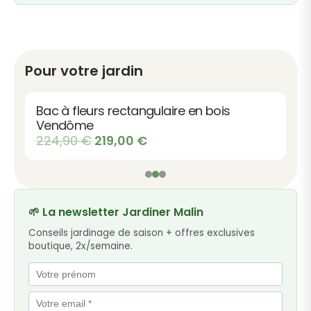
Pour votre jardin
Bac à fleurs rectangulaire en bois
Vendôme
Le
Le
224,90
€
219,00
€
prix
prix
initial
actuel
était :
est :
224,90 €.
219,00 €.
🌱 La newsletter Jardiner Malin
Conseils jardinage de saison + offres exclusives
boutique, 2x/semaine.