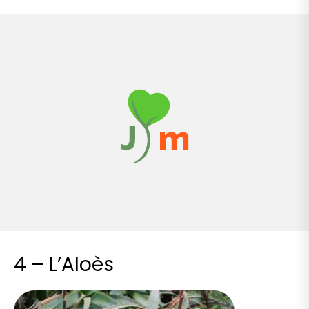
4 – L’Aloès