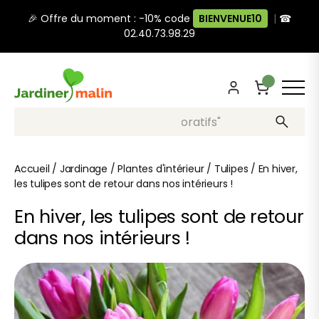
🎉 Offre du moment : -10% code
BIENVENUE10
|
☎
02.40.73.98.29
Recherche, ex: "pots décoratifs"
Accueil
/
Jardinage
/
Plantes d'intérieur
/
Tulipes
/
En hiver,
les tulipes sont de retour dans nos intérieurs !
En hiver, les tulipes sont de retour
dans nos intérieurs !