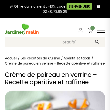
🎉 Offre du moment : -10% code
BIENVENUE10
|
☎
02.40.73.98.29
Recherche, ex: "pots décoratifs"
Accueil
/
Les Recettes de Cuisine
/
Apéritif et tapas
/
Crème de poireau en verrine – Recette apéritive et raffinée
Crème de poireau en verrine –
Recette apéritive et raffinée