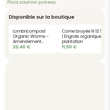
Pizza saumon poireau
Disponible sur la boutique
Lombricompost
Corne broyée N 13 %
Organic Worms -
| Engrais organique
Amendement
plantation
Organique 100%
20,40
€
11,50
€
Naturel