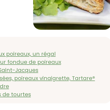
x poireaux, un régal
sur fondue de poireaux
 Saint-Jacques
ées, poireaux vinaigrette, Tartare®
ndre
s de tourtes