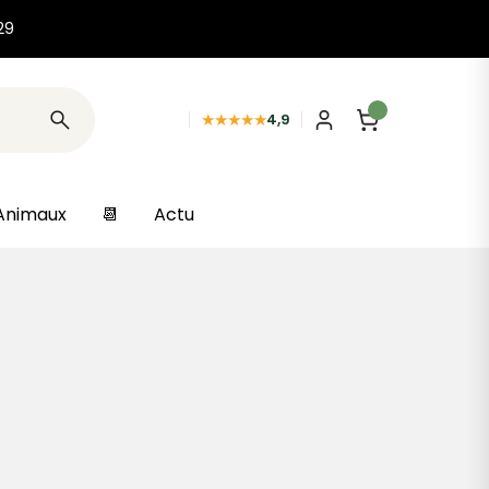
29
★★★★★
4,9
Animaux
📆
Actu