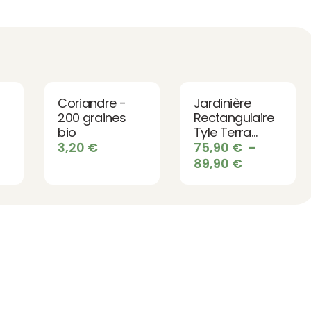
Coriandre -
Jardinière
200 graines
Rectangulaire
bio
Tyle Terra
Laguna -
3,20
€
75,90
€
–
Design pour
Plage
89,90
€
Terrasse et
de
Jardin
prix :
75,90 €
à
89,90 €