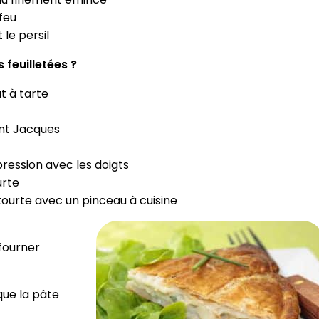
 feu
le persil
feuilletées ?
t à tarte
int Jacques
pression avec les doigts
urte
a tourte avec un pinceau à cuisine
nfourner
 que la pâte