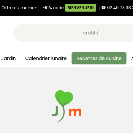
 Offre du moment : -10% code
BIENVENUE10
|
☎ 02.40.73.98.
Recherche, ex: "pots décoratifs"
 Jardin
Calendrier lunaire
Recettes de cuisine