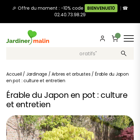
🎉 Offre du moment : -10% code
BIENVENUE10
|
☎
02.40.73.98.29
Recherche, ex: "pots décoratifs"
Accueil
/
Jardinage
/
Arbres et arbustes
/
Érable du Japon
en pot : culture et entretien
Érable du Japon en pot : culture
et entretien