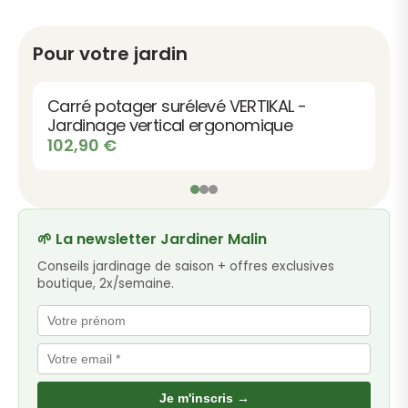
Pour votre jardin
Bac à fleurs rectangulaire en bois
Vendôme
Le
Le
224,90
€
219,00
€
prix
prix
initial
actuel
était :
est :
224,90 €.
219,00 €.
🌱 La newsletter Jardiner Malin
Conseils jardinage de saison + offres exclusives
boutique, 2x/semaine.
Je m'inscris →