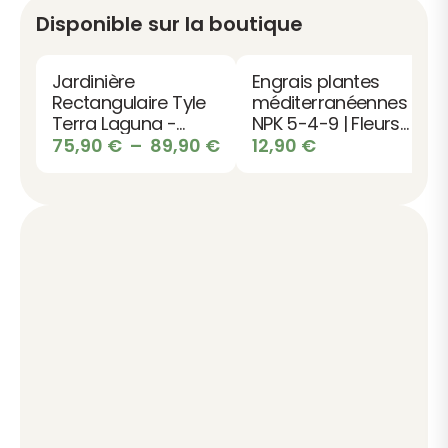
Disponible sur la boutique
Jardinière
Engrais plantes
Rectangulaire Tyle
méditerranéennes
Terra Laguna -
NPK 5-4-9 | Fleurs
Design pour
Plage
du soleil
75,90
€
–
89,90
€
12,90
€
Terrasse et Jardin
de
prix :
75,90 €
à
89,90 €