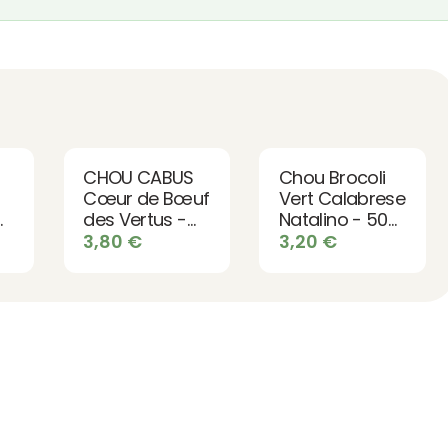
CHOU CABUS
Chou Brocoli
Cœur de Bœuf
Vert Calabrese
des Vertus -
Natalino - 50
50 graines bio
graines bio
3,80
€
3,20
€