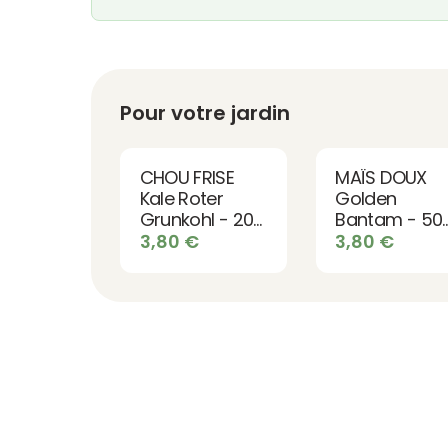
Pour votre jardin
CHOU FRISE
MAÏS DOUX
Kale Roter
Golden
Grunkohl - 200
Bantam - 50
graines bio
graines bio
3,80
€
3,80
€