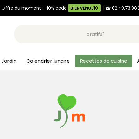
 Offre du moment : -10% code
BIENVENUE10
|
☎ 02.40.73.98.
Recherche, ex: "pots décoratifs"
 Jardin
Calendrier lunaire
Recettes de cuisine