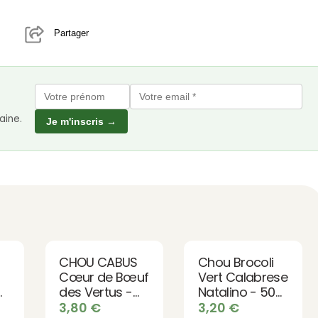
Partager
aine.
Je m'inscris →
CHOU CABUS
Chou Brocoli
Cœur de Bœuf
Vert Calabrese
des Vertus -
Natalino - 50
50 graines bio
graines bio
3,80
€
3,20
€