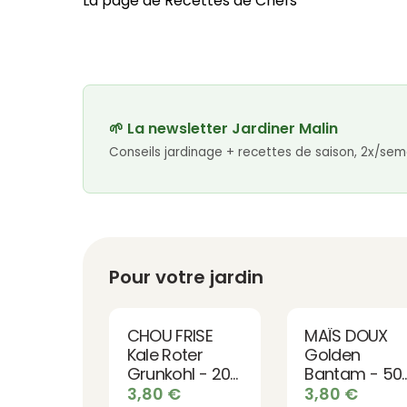
La page de Recettes de Chefs
🌱 La newsletter Jardiner Malin
Conseils jardinage + recettes de saison, 2x/sem
Pour votre jardin
CHOU FRISE
MAÏS DOUX
Kale Roter
Golden
Grunkohl - 200
Bantam - 50
graines bio
graines bio
3,80
€
3,80
€