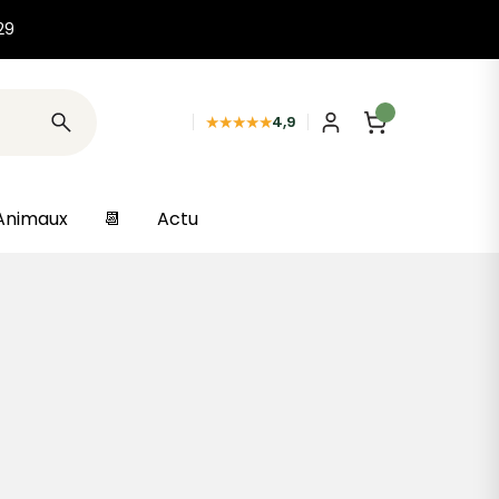
29
★★★★★
4,9
Animaux
📆
Actu