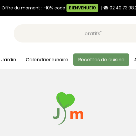
 Offre du moment : -10% code
BIENVENUE10
|
☎ 02.40.73.98.
Recherche, ex: "pots décoratifs"
 Jardin
Calendrier lunaire
Recettes de cuisine