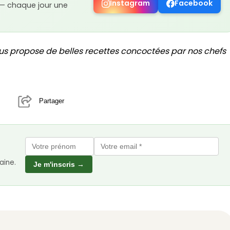
Instagram
Facebook
 — chaque jour une
us propose de belles recettes concoctées par nos chefs
Partager
aine.
Je m'inscris →