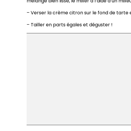
mélange bien lisse, le mixer à l’aide d’un mix
– Verser la crème citron sur le fond de tarte
– Tailler en parts égales et déguster !