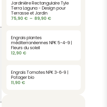
Jardinière Rectangulaire Tyle
Terra Laguna - Design pour
Terrasse et Jardin
Plage
75,90
€
–
89,90
€
de
prix :
75,90 €
Engrais plantes
à
méditerranéennes NPK 5-4-9 |
89,90 €
Fleurs du soleil
12,90
€
Engrais Tomates NPK 3-6-9 |
Potager bio
11,90
€