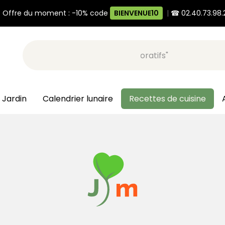
 Offre du moment : -10% code
BIENVENUE10
|
☎ 02.40.73.98.
Recherche, ex: "pots décoratifs"
 Jardin
Calendrier lunaire
Recettes de cuisine