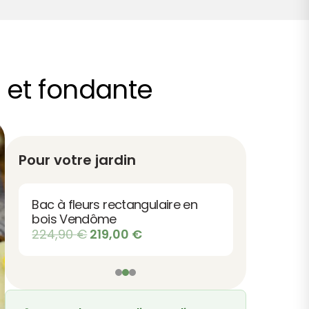
 et fondante
Pour votre jardin
Bac à fleurs rectangulaire en
bois Vendôme
Le
Le
224,90
€
219,00
€
prix
prix
initial
actuel
était :
est :
224,90 €.
219,00 €.