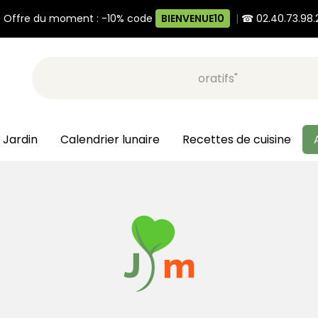
 Offre du moment : -10% code
BIENVENUE10
|
☎ 02.40.73.98.
Recherche, ex: "pots décoratifs"
 Jardin
Calendrier lunaire
Recettes de cuisine