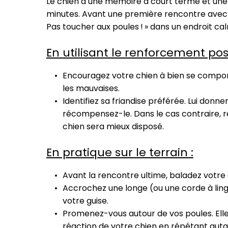
Le chien a une mémoire à court terme et une 
minutes. Avant une première rencontre avec vo
Pas toucher aux poules ! » dans un endroit calm
En utilisant le renforcement posit
Encouragez votre chien à bien se compor
les mauvaises.
Identifiez sa friandise préférée. Lui donner
récompensez-le. Dans le cas contraire, 
chien sera mieux disposé.
En pratique sur le terrain :
Avant la rencontre ultime, baladez votre c
Accrochez une longe (ou une corde à linge
votre guise.
Promenez-vous autour de vos poules. Elles
réaction de votre chien en répétant autan