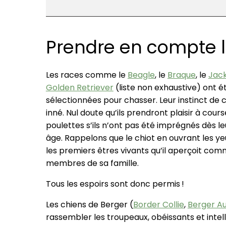
Prendre en compte l
Les races comme le
Beagle
, le
Braque
, le
Jack
Golden Retriever
(liste non exhaustive) ont é
sélectionnées pour chasser. Leur instinct de 
inné. Nul doute qu’ils prendront plaisir à cour
poulettes s’ils n’ont pas été imprégnés dès le
âge. Rappelons que le chiot en ouvrant les y
les premiers êtres vivants qu’il aperçoit co
membres de sa famille.
Tous les espoirs sont donc permis !
Les chiens de Berger (
Border Collie
,
Berger Au
rassembler les troupeaux, obéissants et inte