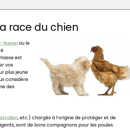
a race du chien
-Russel
ou le
té
chasse est
ser vos
ur plus jeune
eux considère
mme des
stralien
, etc.) chargés à l’origine de protéger et de
lligents, sont de bons compagnons pour les poules.