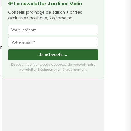
🌱 La newsletter Jardiner Malin
Conseils jardinage de saison + offres
exclusives boutique, 2x/semaine.
r
Je m'inscris →
En vous inscrivant, vous acceptez de recevoir notre
newsletter. Désinscription à tout moment.
,