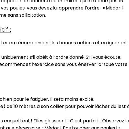
capacité de concentration limitée qui n’excède pas 15
s poules, vous devez lui apprendre l’ordre : « Médor !
e sans sollicitation.
if :
ter en récompensant les bonnes actions et en ignorant
 uniquement s’il obéit à l’ordre donné. S’il vous écoute,
recommencez l’exercice sans vous énerver lorsque votre
hien pour le fatiguer. Il sera moins excité.
) de 10 mètres à son collier pour pouvoir lâcher du lest 
 caquettent ! Elles gloussent ! C’est parfait… Observez l
t que nécessaire « Médor ! Pas toucher aux poules ! »