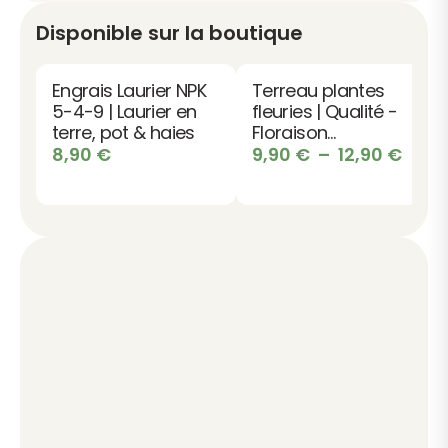
Disponible sur la boutique
Engrais Laurier NPK
Terreau plantes
5-4-9 | Laurier en
fleuries | Qualité -
terre, pot & haies
Floraison
abondante -
Plag
8,90
€
9,90
€
–
12,90
€
Couleurs
de
éclatantes
prix :
9,90
à
12,90