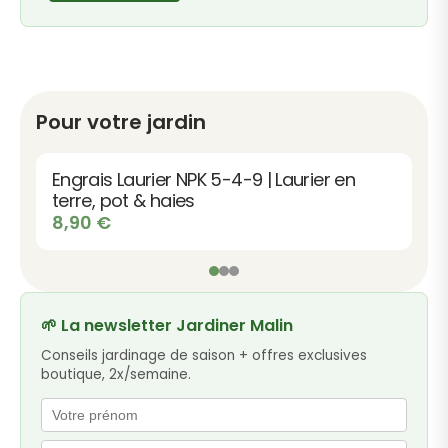
Pour votre jardin
Terreau plantes fleuries | Qualité -
Floraison abondante - Couleurs
éclatantes
Plage
9,90
€
–
12,90
€
de
prix :
9,90 €
à
🌱 La newsletter Jardiner Malin
12,90 €
Conseils jardinage de saison + offres exclusives
boutique, 2x/semaine.