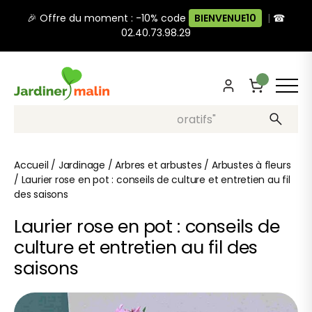
🎉 Offre du moment : -10% code
BIENVENUE10
|
☎
02.40.73.98.29
Recherche, ex: "pots décoratifs"
Accueil
/
Jardinage
/
Arbres et arbustes
/
Arbustes à fleurs
/
Laurier rose en pot : conseils de culture et entretien au fil
des saisons
Laurier rose en pot : conseils de
culture et entretien au fil des
saisons