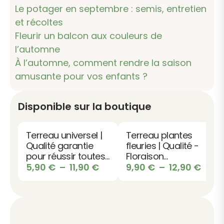
Le potager en septembre : semis, entretien
et récoltes
Fleurir un balcon aux couleurs de
l’automne
À l’automne, comment rendre la saison
amusante pour vos enfants ?
Disponible sur la boutique
Terreau universel |
Terreau plantes
Qualité garantie
fleuries | Qualité -
pour réussir toutes
Floraison
les plantations
Plage
abondante -
Plag
5,90
€
–
11,90
€
9,90
€
–
12,90
€
Couleurs
de
de
éclatantes
prix :
prix :
5,90 €
9,90
à
à