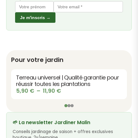
Je m'inscris →
Pour votre jardin
Terreau universel | Qualité garantie pour
réussir toutes les plantations
Plage
5,90
€
–
11,90
€
de
prix :
5,90 €
à
🌱 La newsletter Jardiner Malin
11,90 €
Conseils jardinage de saison + offres exclusives
boutique, 2x/semaine.