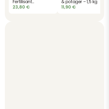
Fertilisant
& potager – 1,5 kg
Organique Naturel
23,80
€
11,90
€