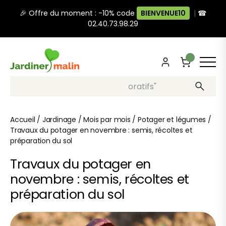
🎉 Offre du moment : -10% code
BIENVENUE10
|
☎
02.40.73.98.29
Recherche, ex: "pots décoratifs"
Accueil
/
Jardinage
/
Mois par mois
/
Potager et légumes
/
Travaux du potager en novembre : semis, récoltes et
préparation du sol
Travaux du potager en
novembre : semis, récoltes et
préparation du sol