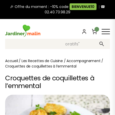
🎉 Offre du moment : -10% code
BIENVENUE10
|
☎
02.40.73.98.29
Recherche, ex: "pots décoratifs"
Accueil
/
Les Recettes de Cuisine
/
Accompagnement
/
Croquettes de coquillettes à l’emmental
Croquettes de coquillettes à
l’emmental