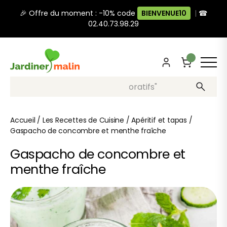
🎉 Offre du moment : -10% code
BIENVENUE10
|
☎
02.40.73.98.29
Recherche, ex: "pots décoratifs"
Accueil
/
Les Recettes de Cuisine
/
Apéritif et tapas
/
Gaspacho de concombre et menthe fraîche
Gaspacho de concombre et
menthe fraîche