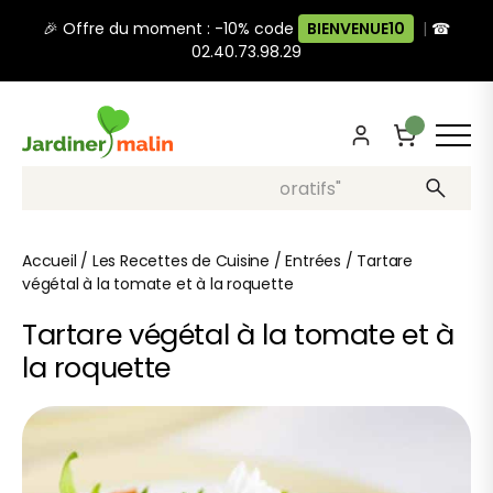
🎉 Offre du moment : -10% code
BIENVENUE10
|
☎
02.40.73.98.29
Recherche, ex: "pots décoratifs"
Accueil
/
Les Recettes de Cuisine
/
Entrées
/
Tartare
végétal à la tomate et à la roquette
Tartare végétal à la tomate et à
la roquette