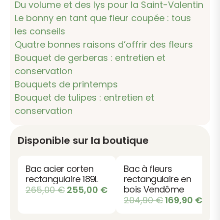
Du volume et des lys pour la Saint-Valentin
Le bonny en tant que fleur coupée : tous
les conseils
Quatre bonnes raisons d’offrir des fleurs
Bouquet de gerberas : entretien et
conservation
Bouquets de printemps
Bouquet de tulipes : entretien et
conservation
Disponible sur la boutique
Bac acier corten
Bac à fleurs
rectangulaire 189L
rectangulaire en
Le
Le
bois Vendôme
265,00
€
255,00
€
Le
Le
204,90
€
169,90
€
prix
prix
prix
prix
initial
actuel