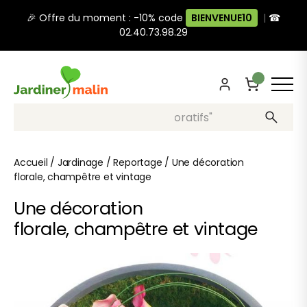
🎉 Offre du moment : -10% code
BIENVENUE10
|
☎
02.40.73.98.29
Recherche, ex: "pots décoratifs"
Accueil
/
Jardinage
/
Reportage
/
Une décoration
florale, champêtre et vintage
Une décoration
florale, champêtre et vintage