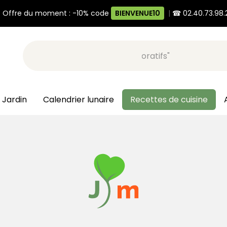
 Offre du moment : -10% code
BIENVENUE10
|
☎ 02.40.73.98.
Recherche, ex: "pots décoratifs"
 Jardin
Calendrier lunaire
Recettes de cuisine