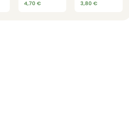
graines bio
bio
4,70
€
3,80
€