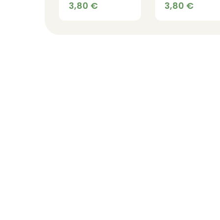
1000 graines
1000 graines
3,80
€
3,80
€
bio
bio