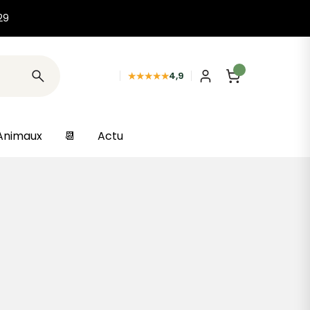
29
★★★★★
4,9
Animaux
📆
Actu