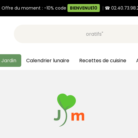
 Offre du moment : -10% code
BIENVENUE10
|
☎ 02.40.73.98.
Recherche, ex: "pots décoratifs"
 Jardin
Calendrier lunaire
Recettes de cuisine