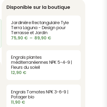
Disponible sur la boutique
Jardinière Rectangulaire Tyle
Terra Laguna - Design pour
Terrasse et Jardin
Plage
75,90
€
–
89,90
€
de
prix :
75,90 €
Engrais plantes
à
méditerranéennes NPK 5-4-9 |
89,90 €
Fleurs du soleil
12,90
€
Engrais Tomates NPK 3-6-9 |
Potager bio
11,90
€