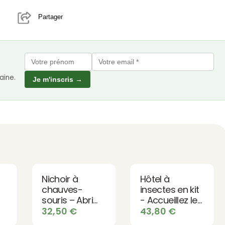
Partager
aine.
Je m'inscris →
Nichoir à
Hôtel à
chauves-
insectes en kit
souris – Abri
- Accueillez les
naturel anti-
auxiliaires de
32,50
€
43,80
€
moustiques
votre jardin