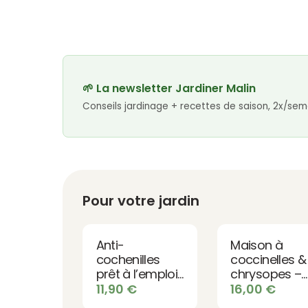
🌱 La newsletter Jardiner Malin
Conseils jardinage + recettes de saison, 2x/sem
Pour votre jardin
Anti-
Maison à
cochenilles
coccinelles &
prêt à l’emploi |
chrysopes –
Spray
Abri insectes
11,90
€
16,00
€
Insecticide
utiles en bois