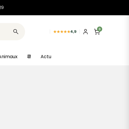
29
0
★★★★★
4,9
Animaux
📆
Actu