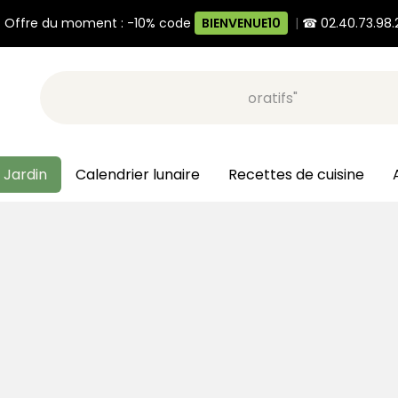
 Offre du moment : -10% code
BIENVENUE10
|
☎ 02.40.73.98.
Recherche, ex: "pots décoratifs"
 Jardin
Calendrier lunaire
Recettes de cuisine