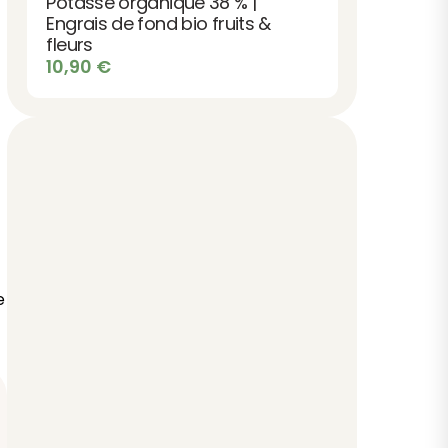
Potasse organique 38 % |
Engrais de fond bio fruits &
fleurs
10,90
€
e