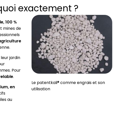
t quoi exactement ?
e, 100 %
 et mines de
fessionnels
agriculture
enne.
 leur jardin
our
ommes. Pour
elable
.
Le patentkali® comme engrais et son
sium, en
utilisation
ifs
iles au