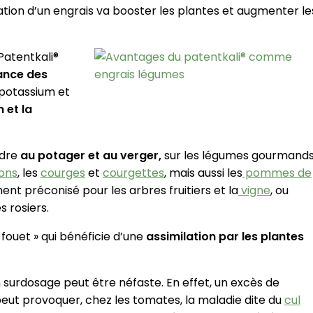
lisation d’un engrais va booster les plantes et augmenter le
 Patentkali®
sance des
 potassium et
n et la
ndre
au potager et au verger,
sur les légumes gourmand
ons
, les
courges
et
courgettes
, mais aussi les
pommes de
ent préconisé pour les arbres fruitiers et la
vigne
, ou
s rosiers.
 fouet » qui bénéficie d’une
assimilation par les plantes
un surdosage peut être néfaste. En effet, un excès de
 peut provoquer, chez les tomates, la maladie dite du
cul