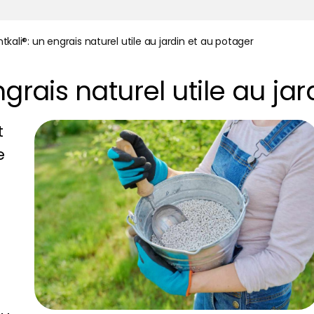
tkali®: un engrais naturel utile au jardin et au potager
ngrais naturel utile au ja
t
e