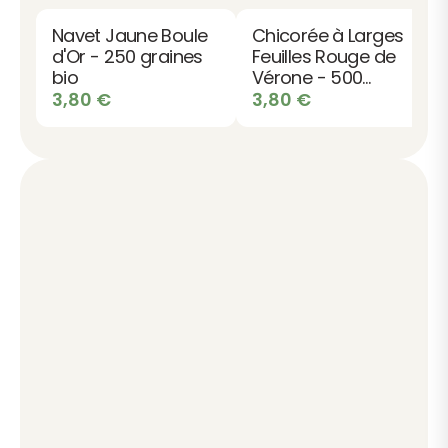
Navet Jaune Boule
Chicorée à Larges
d'Or - 250 graines
Feuilles Rouge de
bio
Vérone - 500
graines bio
3,80
€
3,80
€