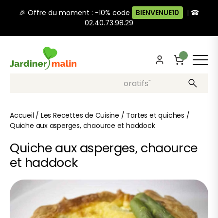
🎉 Offre du moment : -10% code
BIENVENUE10
|
☎
02.40.73.98.29
Recherche, ex: "pots décoratifs"
Accueil
/
Les Recettes de Cuisine
/
Tartes et quiches
/
Quiche aux asperges, chaource et haddock
Quiche aux asperges, chaource
et haddock