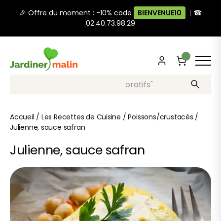
🎉 Offre du moment : -10% code
BIENVENUE10
|
☎
02.40.73.98.29
Recherche, ex: "pots décoratifs"
Accueil
/
Les Recettes de Cuisine
/
Poissons/crustacés
/
Julienne, sauce safran
Julienne, sauce safran