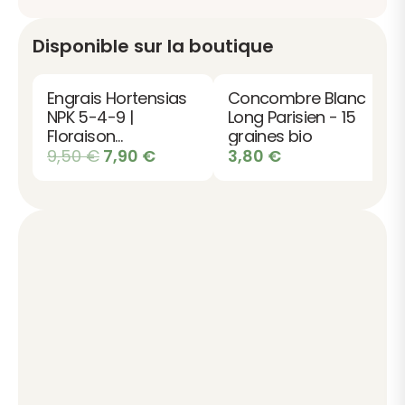
Disponible sur la boutique
Engrais Hortensias
Concombre Blanc
NPK 5-4-9 |
Long Parisien - 15
Floraison
graines bio
abondante
Le
Le
9,50
€
7,90
€
3,80
€
prix
prix
initial
actuel
était :
est :
9,50 €.
7,90 €.