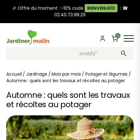
🎉 Offre du moment : -10% code
BIENVENUE10
|
☎
02.40.73.98.29
Recherche, ex: "pots décoratifs"
Accueil
/
Jardinage
/
Mois par mois
/
Potager et légumes
/
Automne : quels sont les travaux et récoltes au potager
Automne : quels sont les travaux
et récoltes au potager