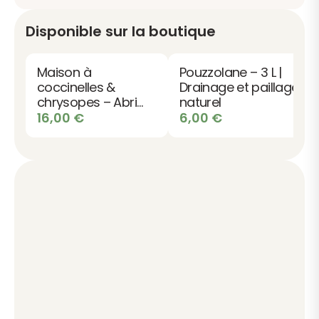
Disponible sur la boutique
Maison à
Pouzzolane – 3 L |
coccinelles &
Drainage et paillage
chrysopes – Abri
naturel
insectes utiles en
16,00
€
6,00
€
bois