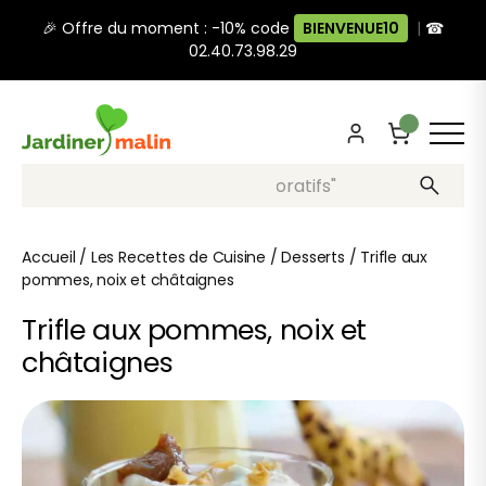
🎉 Offre du moment : -10% code
BIENVENUE10
|
☎
02.40.73.98.29
Recherche, ex: "pots décoratifs"
Accueil
/
Les Recettes de Cuisine
/
Desserts
/
Trifle aux
pommes, noix et châtaignes
Trifle aux pommes, noix et
châtaignes