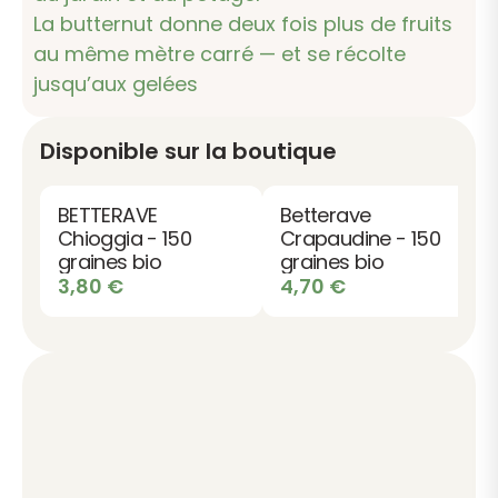
La butternut donne deux fois plus de fruits
au même mètre carré — et se récolte
jusqu’aux gelées
Disponible sur la boutique
BETTERAVE
Betterave
Chioggia - 150
Crapaudine - 150
graines bio
graines bio
3,80
€
4,70
€