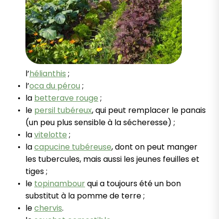
l’
hélianthis
;
l’
oca du pérou
;
la
betterave rouge
;
le
persil tubéreux
, qui peut remplacer le panais
(un peu plus sensible à la sécheresse) ;
la
vitelotte
;
la
capucine tubéreuse
, dont on peut manger
les tubercules, mais aussi les jeunes feuilles et
tiges ;
le
topinambour
qui a toujours été un bon
substitut à la pomme de terre ;
le
chervis
.