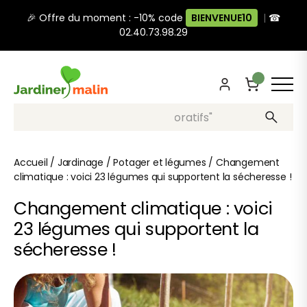
🎉 Offre du moment : -10% code
BIENVENUE10
|
☎
02.40.73.98.29
Recherche, ex: "pots décoratifs"
Accueil
/
Jardinage
/
Potager et légumes
/
Changement
climatique : voici 23 légumes qui supportent la sécheresse !
Changement climatique : voici
23 légumes qui supportent la
sécheresse !