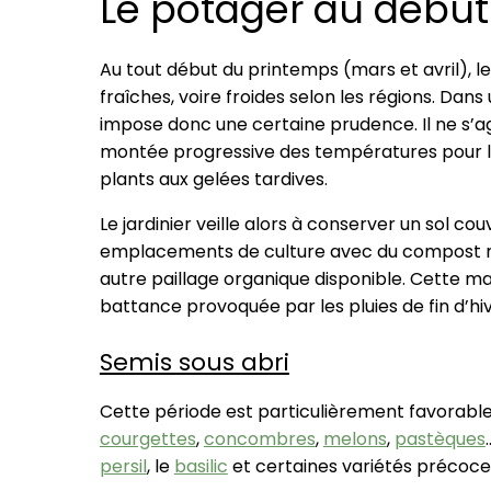
Le potager au début
Au tout début du printemps (mars et avril), le
fraîches, voire froides selon les régions. Da
impose donc une certaine prudence. Il ne s’agi
montée progressive des températures pour la
plants aux gelées tardives.
Le jardinier veille alors à conserver un sol cou
emplacements de culture avec du compost mû
autre paillage organique disponible. Cette mati
battance provoquée par les pluies de fin d’hiv
Semis sous abri
Cette période est particulièrement favorabl
courgettes
,
concombres
,
melons
,
pastèques
persil
, le
basilic
et certaines variétés précoc