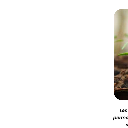
Les
permet
s