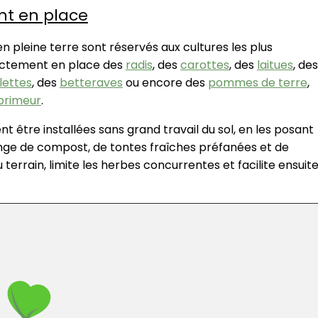
nt en place
en pleine terre sont réservés aux cultures les plus
rectement en place des
radis
, des
carottes
, des
laitues
, des
lettes
, des
betteraves
ou encore des
pommes de terre
,
primeur
.
être installées sans grand travail du sol, en les posant
ange de compost, de tontes fraîches préfanées et de
 terrain, limite les herbes concurrentes et facilite ensuit