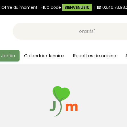
 Offre du moment : -10% code
BIENVENUE10
|
☎ 02.40.73.98.
Recherche, ex: "pots décoratifs"
 Jardin
Calendrier lunaire
Recettes de cuisine