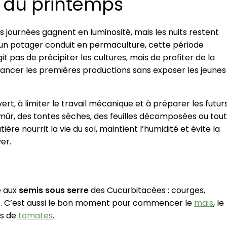
 du printemps
s journées gagnent en luminosité, mais les nuits restent
ns un potager conduit en permaculture, cette période
t pas de précipiter les cultures, mais de profiter de la
ncer les premières productions sans exposer les jeunes
vert, à limiter le travail mécanique et à préparer les futur
r, des tontes sèches, des feuilles décomposées ou tout
ère nourrit la vie du sol, maintient l’humidité et évite la
er.
e aux
semis sous serre
des Cucurbitacées : courges,
… C’est aussi le bon moment pour commencer le
maïs
, le
es de
tomates
.