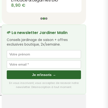
8,90
€
🌱 La newsletter Jardiner Malin
Conseils jardinage de saison + offres
exclusives boutique, 2x/semaine.
Je m'inscris →
En vous inscrivant, vous acceptez de recevoir notre
newsletter. Désinscription à tout moment.